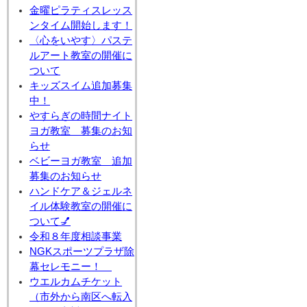
金曜ピラティスレッス
ンタイム開始します！
〈心をいやす〉パステ
ルアート教室の開催に
ついて
キッズスイム追加募集
中！
やすらぎの時間ナイト
ヨガ教室 募集のお知
らせ
ベビーヨガ教室 追加
募集のお知らせ
ハンドケア＆ジェルネ
イル体験教室の開催に
ついて💅
令和８年度相談事業
NGKスポーツプラザ除
幕セレモニー！
ウエルカムチケット
（市外から南区へ転入