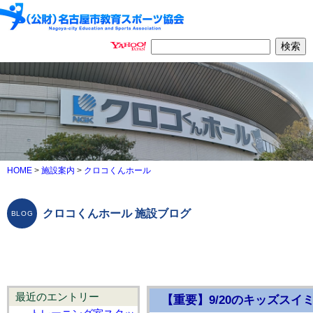
HOME
>
施設案内
>
クロコくんホール
クロコくんホール 施設ブログ
最近のエントリー
【重要】9/20のキッズス