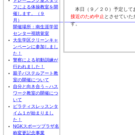
トレーニング室スタッ
フによる体操教室を開
本日（９／２０）予定して
催します。（９
接近のため中止
とさせていた
月
す。
開催場所：南生涯学習
センター視聴覚室
大生学区クリーンキャ
ンペーンに参加しまし
た！
警察による初動訓練が
行われました！
親子パステルアート教
室の開催について
自分と向き合う～ハス
ワーク教室の開催につ
いて
ピラティスレッスンタ
イム１が始まりまし
た！
NGKスポーツプラザ名
称変更記念事業