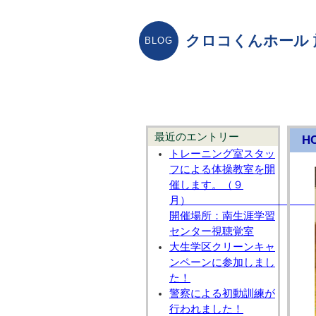
クロコくんホール
最近のエントリー
H
トレーニング室スタッ
フによる体操教室を開
催します。（９
開催場所：南生涯学習
センター視聴覚室
大生学区クリーンキャ
ンペーンに参加しまし
た！
警察による初動訓練が
行われました！