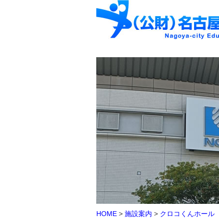
HOME
>
施設案内
>
クロコくんホール