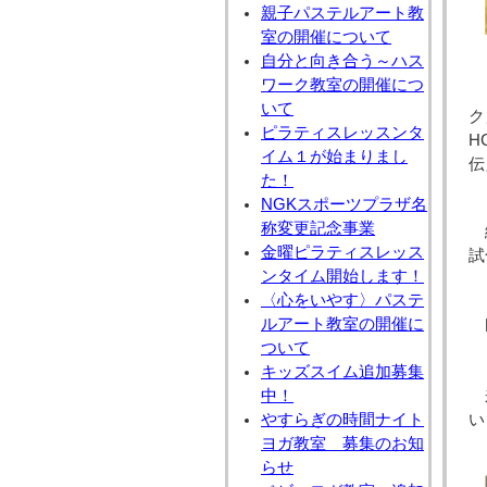
親子パステルアート教
室の開催について
自分と向き合う～ハス
ワーク教室の開催につ
いて
ク
ピラティスレッスンタ
H
イム１が始まりまし
伝
た！
NGKスポーツプラザ名
称変更記念事業
金曜ピラティスレッス
試
ンタイム開始します！
〈心をいやす〉パステ
ルアート教室の開催に
ついて
キッズスイム追加募集
中！
やすらぎの時間ナイト
い
ヨガ教室 募集のお知
らせ