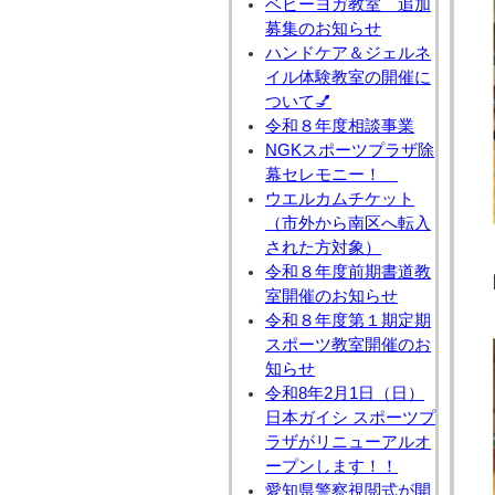
ベビーヨガ教室 追加
募集のお知らせ
ハンドケア＆ジェルネ
イル体験教室の開催に
ついて💅
令和８年度相談事業
NGKスポーツプラザ除
幕セレモニー！
ウエルカムチケット
（市外から南区へ転入
された方対象）
令和８年度前期書道教
室開催のお知らせ
令和８年度第１期定期
スポーツ教室開催のお
知らせ
令和8年2月1日（日）
日本ガイシ スポーツプ
ラザがリニューアルオ
ープンします！！
愛知県警察視閲式が開