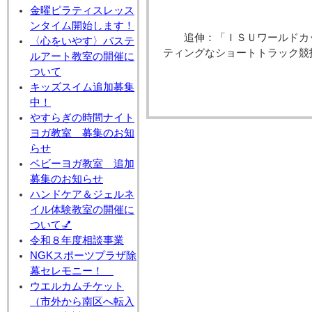
金曜ピラティスレッス
ンタイム開始します！
追伸：「ＩＳＵワールドカ
〈心をいやす〉パステ
ティングなショートトラック競
ルアート教室の開催に
ついて
キッズスイム追加募集
中！
やすらぎの時間ナイト
ヨガ教室 募集のお知
らせ
ベビーヨガ教室 追加
募集のお知らせ
ハンドケア＆ジェルネ
イル体験教室の開催に
ついて💅
令和８年度相談事業
NGKスポーツプラザ除
幕セレモニー！
ウエルカムチケット
（市外から南区へ転入