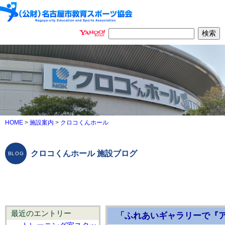
HOME
>
施設案内
>
クロコくんホール
クロコくんホール 施設ブログ
最近のエントリー
「ふれあいギャラリーで『