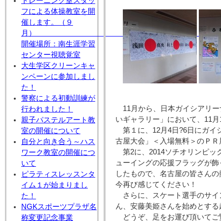
トレーニング室スタッ
フによる体操教室を開
催します。（９
月
開催場所：南生涯学習
センター視聴覚室
大生学区クリーンキャ
ンペーンに参加しまし
た！
警察による初動訓練が
11月から、日本ガイシアリ
行われました！
いギャラリー」において、11月
親子パステルアート教
第１に、12月4日?6日にガ
室の開催について
古屋大会」＜入場無料＞のＰＲ
自分と向き合う～ハス
第2に、2014ソチオリンピ
ワーク教室の開催につ
ューイングの応援フラッグが飾
いて
したもので、名古屋の皆さんの
ピラティスレッスンタ
今再び感じてください！
イム１が始まりまし
さらに、スケート選手のサイ
た！
ん、安藤美姫さんを始めとする
NGKスポーツプラザ名
どうぞ、足をお運び頂いてご
称変更記念事業