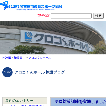
HOME
>
施設案内
>
クロコくんホール
クロコくんホール 施設ブログ
最近のエントリー
テロ対策訓練を実施しまし