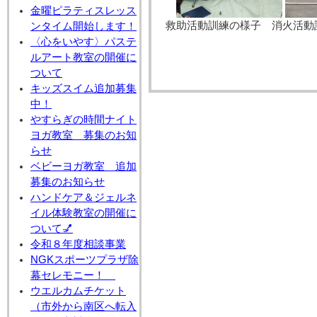
金曜ピラティスレッス
救助活動訓練の様子 消火活動
ンタイム開始します！
〈心をいやす〉パステ
ルアート教室の開催に
ついて
キッズスイム追加募集
中！
やすらぎの時間ナイト
ヨガ教室 募集のお知
らせ
ベビーヨガ教室 追加
募集のお知らせ
ハンドケア＆ジェルネ
イル体験教室の開催に
ついて💅
令和８年度相談事業
NGKスポーツプラザ除
幕セレモニー！
ウエルカムチケット
（市外から南区へ転入