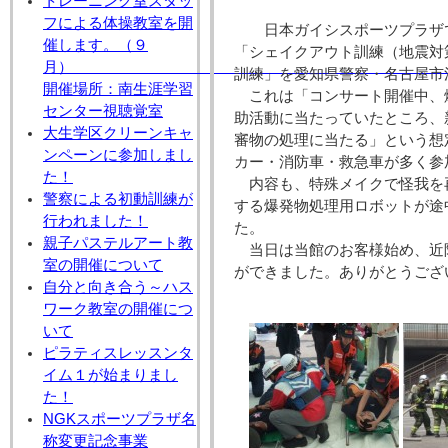
トレーニング室スタッ
フによる体操教室を開
日本ガイシスポーツプラザ
催します。（９
「シェイクアウト訓練（地震対
月
訓練」を愛知県警察・名古屋市
開催場所：南生涯学習
これは「コンサート開催中、
センター視聴覚室
助活動に当たっていたところ、
大生学区クリーンキャ
審物の処理に当たる」という想
ンペーンに参加しまし
カー・消防車・救急車が多く参
た！
内容も、特殊メイクで怪我を
警察による初動訓練が
する爆発物処理用ロボットが途
行われました！
た。
親子パステルアート教
当日は当館のお客様始め、近
室の開催について
ができました。ありがとうござ
自分と向き合う～ハス
ワーク教室の開催につ
いて
ピラティスレッスンタ
イム１が始まりまし
た！
NGKスポーツプラザ名
称変更記念事業