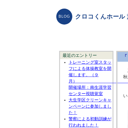
クロコくんホール
最近のエントリー
「
トレーニング室スタッ
フによる体操教室を開
催します。（９
秋
ご
開催場所：南生涯学習
2
センター視聴覚室
い
大生学区クリーンキャ
ンペーンに参加しまし
た！
警察による初動訓練が
行われました！