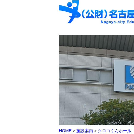
HOME
>
施設案内
>
クロコくんホール