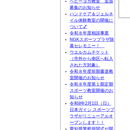
ベビーヨガ教室 追加
募集のお知らせ
ハンドケア＆ジェルネ
イル体験教室の開催に
ついて💅
令和８年度相談事業
NGKスポーツプラザ除
幕セレモニー！
ウエルカムチケット
（市外から南区へ転入
された方対象）
令和８年度前期書道教
室開催のお知らせ
令和８年度第１期定期
スポーツ教室開催のお
知らせ
令和8年2月1日（日）
日本ガイシ スポーツプ
ラザがリニューアルオ
ープンします！！
愛知県警察視閲式が開