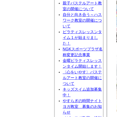
親子パステルアート教
室の開催について
自分と向き合う～ハス
ワーク教室の開催につ
いて
ピラティスレッスンタ
イム１が始まりまし
た！
NGKスポーツプラザ名
称変更記念事業
金曜ピラティスレッス
ンタイム開始します！
〈心をいやす〉パステ
ルアート教室の開催に
ついて
キッズスイム追加募集
中！
やすらぎの時間ナイト
ヨガ教室 募集のお知
らせ