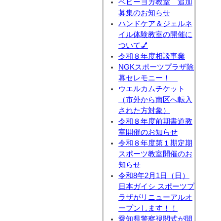
ベビーヨガ教室 追加
募集のお知らせ
ハンドケア＆ジェルネ
イル体験教室の開催に
ついて💅
令和８年度相談事業
NGKスポーツプラザ除
幕セレモニー！
ウエルカムチケット
（市外から南区へ転入
された方対象）
令和８年度前期書道教
室開催のお知らせ
令和８年度第１期定期
スポーツ教室開催のお
知らせ
令和8年2月1日（日）
日本ガイシ スポーツプ
ラザがリニューアルオ
ープンします！！
愛知県警察視閲式が開