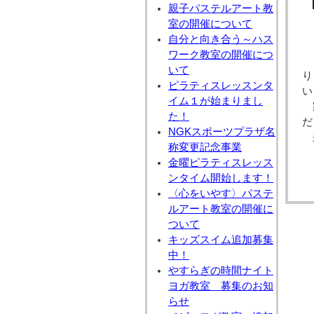
親子パステルアート教
室の開催について
自分と向き合う～ハス
ワーク教室の開催につ
目
いて
り
ピラティスレッスンタ
い
イム１が始まりまし
家
た！
だ
NGKスポーツプラザ名
来
称変更記念事業
金曜ピラティスレッス
ンタイム開始します！
〈心をいやす〉パステ
ルアート教室の開催に
ついて
キッズスイム追加募集
中！
やすらぎの時間ナイト
ヨガ教室 募集のお知
らせ