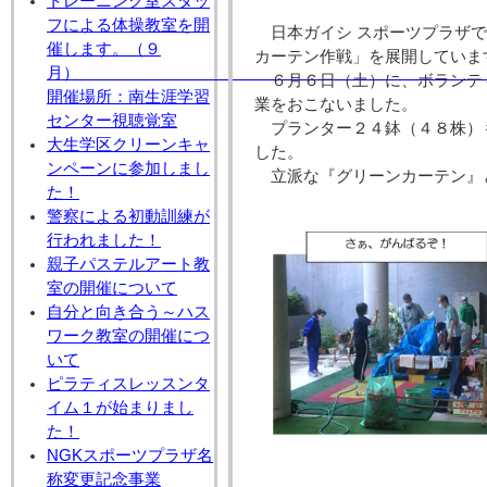
トレーニング室スタッ
フによる体操教室を開
日本ガイシ スポーツプラザ
催します。（９
カーテン作戦」を展開していま
月
６月６日（土）に、ボランテ
開催場所：南生涯学習
業をおこないました。
センター視聴覚室
プランター２４鉢（４８株）
大生学区クリーンキャ
した。
ンペーンに参加しまし
立派な『グリーンカーテン』
た！
警察による初動訓練が
行われました！
親子パステルアート教
室の開催について
自分と向き合う～ハス
ワーク教室の開催につ
いて
ピラティスレッスンタ
イム１が始まりまし
た！
NGKスポーツプラザ名
称変更記念事業