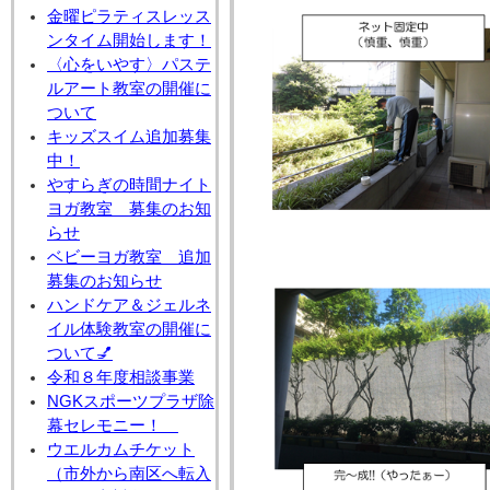
金曜ピラティスレッス
ンタイム開始します！
〈心をいやす〉パステ
ルアート教室の開催に
ついて
キッズスイム追加募集
中！
やすらぎの時間ナイト
ヨガ教室 募集のお知
らせ
ベビーヨガ教室 追加
募集のお知らせ
ハンドケア＆ジェルネ
イル体験教室の開催に
ついて💅
令和８年度相談事業
NGKスポーツプラザ除
幕セレモニー！
ウエルカムチケット
（市外から南区へ転入