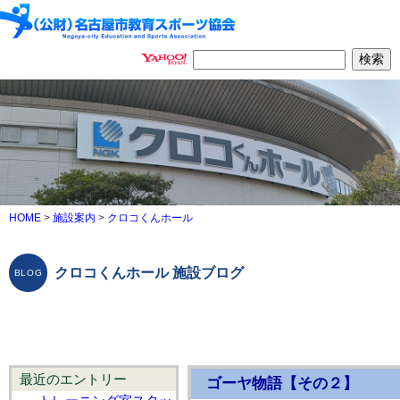
HOME
>
施設案内
>
クロコくんホール
クロコくんホール 施設ブログ
最近のエントリー
ゴーヤ物語【その２】