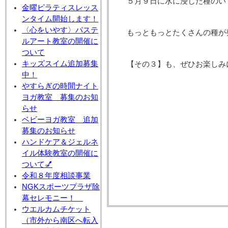
５月９日に水に浸した種のい
金曜ピラティスレッス
ンタイム開始します！
〈心をいやす〉パステ
もっともっとたくさんの種が
ルアート教室の開催に
ついて
キッズスイム追加募集
【その３】も、ぜひお楽しみ
中！
やすらぎの時間ナイト
ヨガ教室 募集のお知
らせ
ベビーヨガ教室 追加
募集のお知らせ
ハンドケア＆ジェルネ
イル体験教室の開催に
ついて💅
令和８年度相談事業
NGKスポーツプラザ除
幕セレモニー！
ウエルカムチケット
（市外から南区へ転入