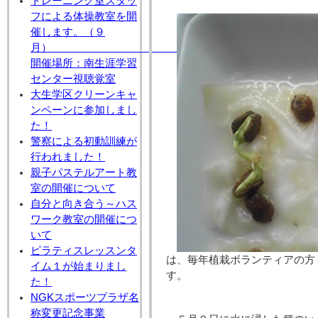
トレーニング室スタッ
フによる体操教室を開
催します。（９
月
開催場所：南生涯学習
センター視聴覚室
大生学区クリーンキャ
ンペーンに参加しまし
た！
警察による初動訓練が
行われました！
親子パステルアート教
室の開催について
自分と向き合う～ハス
ワーク教室の開催につ
いて
ピラティスレッスンタ
は、毎年植栽ボランティアの方
イム１が始まりまし
す。
た！
NGKスポーツプラザ名
称変更記念事業