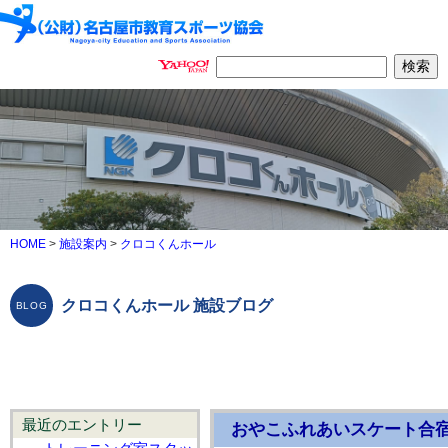
HOME
>
施設案内
>
クロコくんホール
クロコくんホール 施設ブログ
最近のエントリー
おやこふれあいスケート合