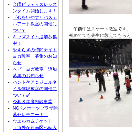
金曜ピラティスレッス
ンタイム開始します！
〈心をいやす〉パステ
ルアート教室の開催に
午前中はスケート教室です。
ついて
初めてでも先生に教えてもらえ
キッズスイム追加募集
中！
やすらぎの時間ナイト
ヨガ教室 募集のお知
らせ
ベビーヨガ教室 追加
募集のお知らせ
ハンドケア＆ジェルネ
イル体験教室の開催に
ついて💅
令和８年度相談事業
NGKスポーツプラザ除
幕セレモニー！
ウエルカムチケット
（市外から南区へ転入