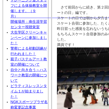
トレーニング室スタッ
フによる体操教室を開
さて前回からに続き、第２回
催します。（９
ートの日」編です。
月
スケートの日では朝から夕方ま
開催場所：南生涯学習
スケート合宿に参加した、たく
センター視聴覚室
昨日習った感覚を忘れないうち
大生学区クリーンキャ
もちろんスケート合宿参加のみ
ンペーンに参加しまし
した。
た！
満員です！
警察による初動訓練が
行われました！
親子パステルアート教
室の開催について
自分と向き合う～ハス
ワーク教室の開催につ
いて
ピラティスレッスンタ
イム１が始まりまし
た！
NGKスポーツプラザ名
称変更記念事業