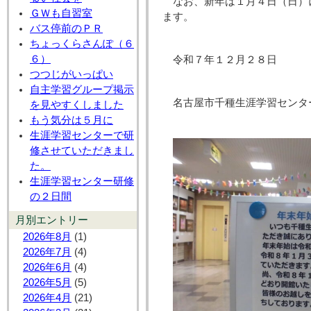
なお、新年は１月４日（日）
ＧＷも自習室
ます。
バス停前のＰＲ
ちょっくらさんぽ（６
６）
令和７年１２月２８日
つつじがいっぱい
自主学習グループ掲示
名古屋市千種生涯学習センタ
を見やすくしました
もう気分は５月に
生涯学習センターで研
修させていただきまし
た。
生涯学習センター研修
の２日間
月別エントリー
2026年8月
(1)
2026年7月
(4)
2026年6月
(4)
2026年5月
(5)
2026年4月
(21)