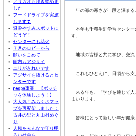
アサガオも咲き始めま
した
年の瀬の寒さが一段と深まる
フードドライブを実施
します❣
避暑やすみスポットに
本年も千種生涯学習センター
どうぞ！
す。
センターにも花火
７月のロビーから
地域の皆様と共に学び、交流
願いをこめて
館内もアジサイ
ユリがきれいです
これもひとえに、日頃から支
アジサイを抜けるとセ
ンターです
nespa事業 【ボッチ
来る年も、「学びを通じて人
ャを体験しよう！】
まいります。
大人気！みちくさマッ
プを再配架しました：
古井の里と丸山村めぐ
皆様にとって新しい年が健康
り
人権をみんなで守り明
るい社会を