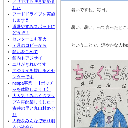
アサガオも咲き始めま
した
暑いですね、毎日。
フードドライブを実施
します❣
避暑やすみスポットに
暑い、暑い、って言ったとこ
どうぞ！
センターにも花火
ということで、涼やかな人物
７月のロビーから
願いをこめて
館内もアジサイ
ユリがきれいです
アジサイを抜けるとセ
ンターです
nespa事業 【ボッチ
ャを体験しよう！】
大人気！みちくさマッ
プを再配架しました：
古井の里と丸山村めぐ
り
人権をみんなで守り明
るい社会を