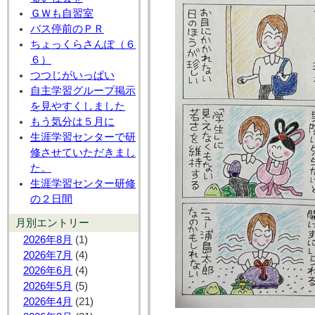
ＧＷも自習室
バス停前のＰＲ
ちょっくらさんぽ（６
６）
つつじがいっぱい
自主学習グループ掲示
を見やすくしました
もう気分は５月に
生涯学習センターで研
修させていただきまし
た。
生涯学習センター研修
の２日間
月別エントリー
2026年8月
(1)
2026年7月
(4)
2026年6月
(4)
2026年5月
(5)
2026年4月
(21)