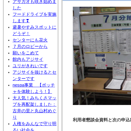
アサガオも咲き始めま
した
フードドライブを実施
します❣
避暑やすみスポットに
どうぞ！
センターにも花火
７月のロビーから
願いをこめて
館内もアジサイ
ユリがきれいです
アジサイを抜けるとセ
ンターです
nespa事業 【ボッチ
ャを体験しよう！】
大人気！みちくさマッ
プを再配架しました：
古井の里と丸山村めぐ
り
利用者懇談会資料と次の申込
人権をみんなで守り明
るい社会を