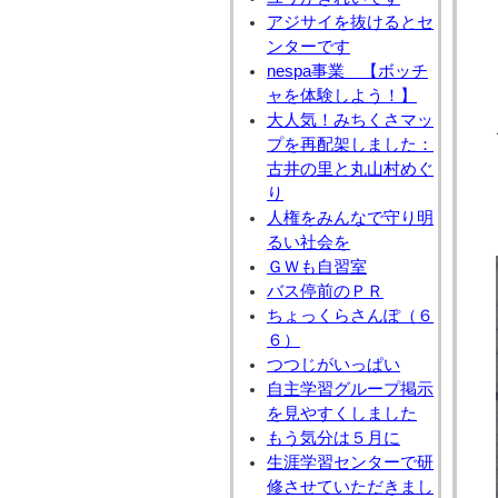
アジサイを抜けるとセ
ンターです
nespa事業 【ボッチ
ャを体験しよう！】
大人気！みちくさマッ
プを再配架しました：
古井の里と丸山村めぐ
り
人権をみんなで守り明
るい社会を
ＧＷも自習室
バス停前のＰＲ
ちょっくらさんぽ（６
６）
つつじがいっぱい
自主学習グループ掲示
を見やすくしました
もう気分は５月に
生涯学習センターで研
修させていただきまし