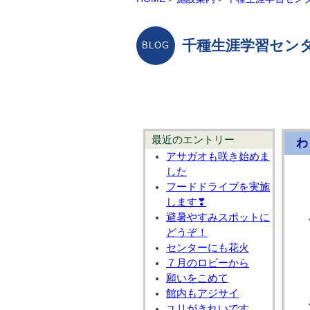
千種生涯学習センタ
最近のエントリー
わ
アサガオも咲き始めま
した
フードドライブを実施
します❣
避暑やすみスポットに
どうぞ！
センターにも花火
７月のロビーから
願いをこめて
館内もアジサイ
ユリがきれいです