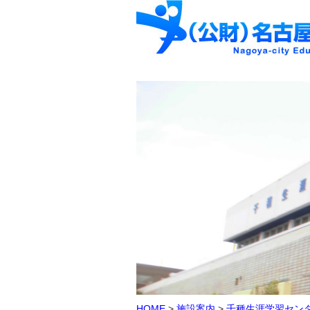
HOME
>
施設案内
>
千種生涯学習セン