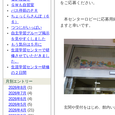
をご応募ください。
ＧＷも自習室
バス停前のＰＲ
ちょっくらさんぽ（６
本センターロビーに応募用
６）
ますと幸いです。
つつじがいっぱい
自主学習グループ掲示
を見やすくしました
もう気分は５月に
生涯学習センターで研
修させていただきまし
た。
生涯学習センター研修
の２日間
月別エントリー
2026年8月
(1)
2026年7月
(4)
2026年6月
(4)
2026年5月
(5)
玄関や受付をはじめ、館内い
2026年4月
(21)