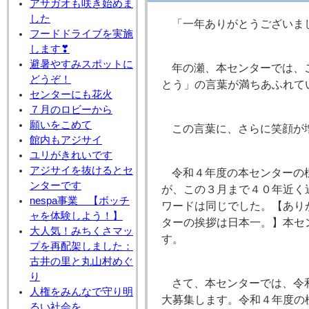
アサガオも咲き始めま
した
「一年ありがとうございま
フードドライブを実施
します❣
避暑やすみスポットに
年の瀬、本センターでは、
どうぞ！
とう」の言葉が満ちあふれて
センターにも花火
７月のロビーから
願いをこめて
この言葉に、さらに笑顔が
館内もアジサイ
ユリがきれいです
アジサイを抜けるとセ
令和４年度の本センターの
ンターです
が、この３月まで４０年近く
nespa事業 【ボッチ
ワードは同じでした。【あり
ャを体験しよう！】
ターの挨拶は日本一。】本セ
大人気！みちくさマッ
す。
プを再配架しました：
古井の里と丸山村めぐ
り
さて、本センターでは、令
人権をみんなで守り明
大募集します。令和４年度の
るい社会を