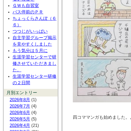
ＧＷも自習室
バス停前のＰＲ
ちょっくらさんぽ（６
６）
つつじがいっぱい
自主学習グループ掲示
を見やすくしました
もう気分は５月に
生涯学習センターで研
修させていただきまし
た。
生涯学習センター研修
の２日間
月別エントリー
2026年8月
(1)
2026年7月
(4)
2026年6月
(4)
四コママンガも始めました。
2026年5月
(5)
2026年4月
(21)