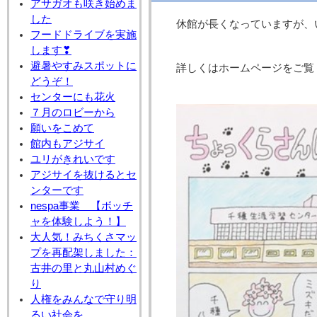
アサガオも咲き始めま
した
休館が長くなっていますが、
フードドライブを実施
します❣
避暑やすみスポットに
詳しくはホームページをご覧
どうぞ！
センターにも花火
７月のロビーから
願いをこめて
館内もアジサイ
ユリがきれいです
アジサイを抜けるとセ
ンターです
nespa事業 【ボッチ
ャを体験しよう！】
大人気！みちくさマッ
プを再配架しました：
古井の里と丸山村めぐ
り
人権をみんなで守り明
るい社会を