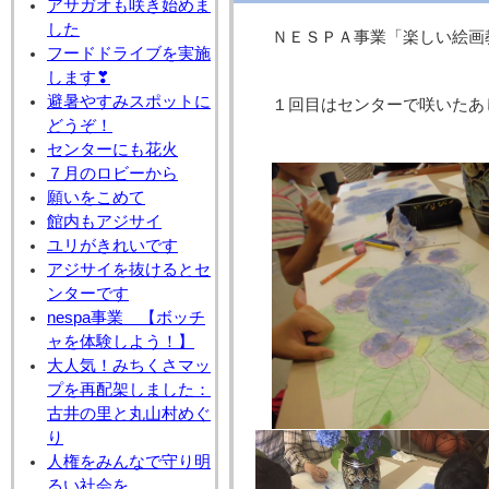
アサガオも咲き始めま
した
ＮＥＳＰＡ事業「楽しい絵画
フードドライブを実施
します❣
避暑やすみスポットに
１回目はセンターで咲いたあ
どうぞ！
センターにも花火
７月のロビーから
願いをこめて
館内もアジサイ
ユリがきれいです
アジサイを抜けるとセ
ンターです
nespa事業 【ボッチ
ャを体験しよう！】
大人気！みちくさマッ
プを再配架しました：
古井の里と丸山村めぐ
り
人権をみんなで守り明
るい社会を