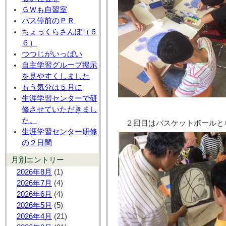
ＧＷも自習室
バス停前のＰＲ
ちょっくらさんぽ（６
６）
つつじがいっぱい
自主学習グループ掲示
を見やすくしました
もう気分は５月に
生涯学習センターで研
修させていただきまし
た。
２回目はバスケットボールと
生涯学習センター研修
の２日間
月別エントリー
2026年8月
(1)
2026年7月
(4)
2026年6月
(4)
2026年5月
(5)
2026年4月
(21)