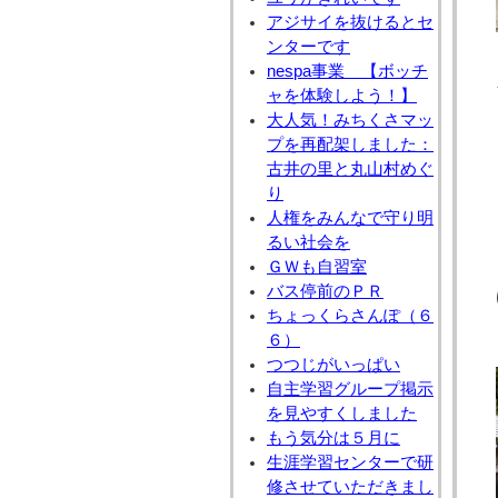
アジサイを抜けるとセ
ンターです
nespa事業 【ボッチ
ャを体験しよう！】
大人気！みちくさマッ
プを再配架しました：
古井の里と丸山村めぐ
り
人権をみんなで守り明
るい社会を
ＧＷも自習室
バス停前のＰＲ
ちょっくらさんぽ（６
６）
つつじがいっぱい
自主学習グループ掲示
を見やすくしました
もう気分は５月に
生涯学習センターで研
修させていただきまし