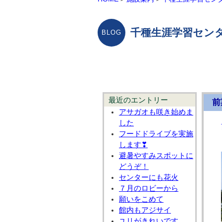
千種生涯学習センタ
最近のエントリー
前
アサガオも咲き始めま
した
フードドライブを実施
します❣
避暑やすみスポットに
どうぞ！
センターにも花火
７月のロビーから
願いをこめて
館内もアジサイ
ユリがきれいです