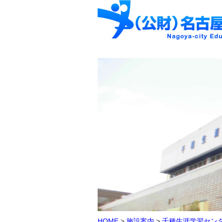
HOME
>
施設案内
>
千種生涯学習セン