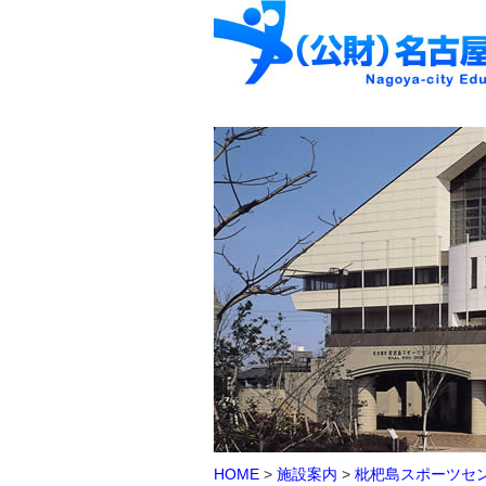
HOME
>
施設案内
>
枇杷島スポーツセ