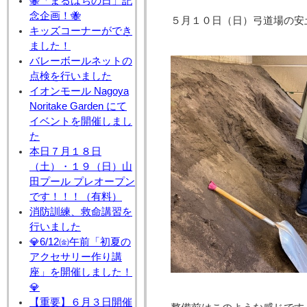
🐝「まるはちの日」記
念企画！🐝
５月１０日（日）弓道場の安
キッズコーナーができ
ました！
バレーボールネットの
点検を行いました
イオンモール Nagoya
Noritake Garden にて
イベントを開催しまし
た
本日７月１８日
（土）・１９（日）山
田プール プレオープン
です！！！（有料）
消防訓練、救命講習を
行いました
💎6/12㈮午前「初夏の
アクセサリー作り講
座」を開催しました！
💎
【重要】６月３日開催