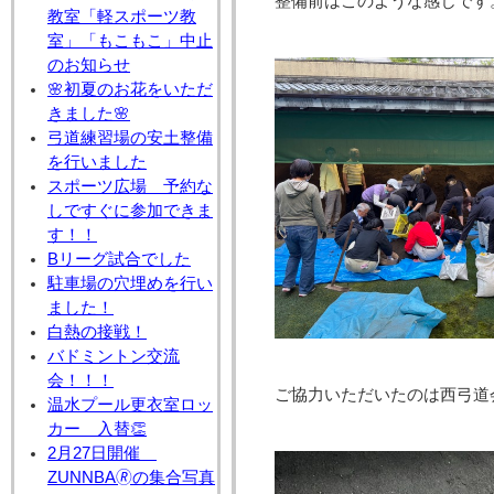
整備前はこのような感じです
教室「軽スポーツ教
室」「もこもこ」中止
のお知らせ
🌸初夏のお花をいただ
きました🌸
弓道練習場の安土整備
を行いました
スポーツ広場 予約な
しですぐに参加できま
す！！
Bリーグ試合でした
駐車場の穴埋めを行い
ました！
白熱の接戦！
バドミントン交流
会！！！
ご協力いただいたのは西弓道
温水プール更衣室ロッ
カー 入替👏
2月27日開催
ZUNNBA🄬の集合写真