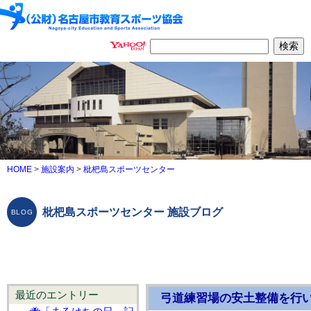
HOME
>
施設案内
>
枇杷島スポーツセンター
枇杷島スポーツセンター 施設ブログ
最近のエントリー
弓道練習場の安土整備を行