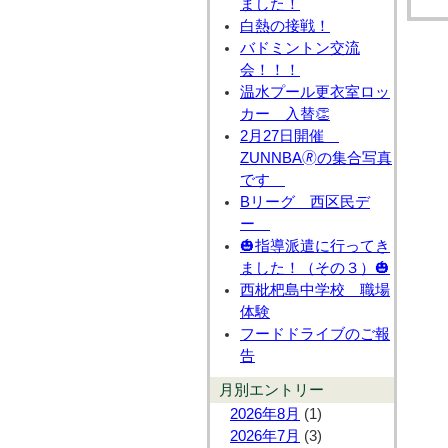
ました！
白熱の接戦！
バドミントン交流
会！！！
温水プール更衣室ロッ
カー 入替👏
2月27日開催
ZUNNBA🄬の集合写真
です
Bリーグ 西区民デ
ー
🎃指導派遣に行ってき
ました！（その３）🎃
西枇杷島中学校 職場
体験
フードドライブのご報
告
月別エントリー
2026年8月
(1)
2026年7月
(3)