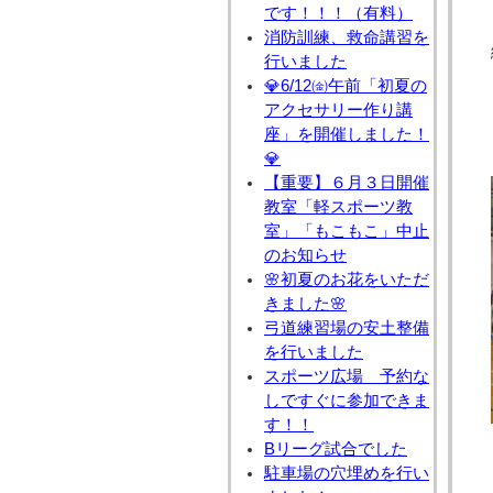
です！！！（有料）
消防訓練、救命講習を
行いました
💎6/12㈮午前「初夏の
アクセサリー作り講
座」を開催しました！
💎
【重要】６月３日開催
教室「軽スポーツ教
室」「もこもこ」中止
のお知らせ
🌸初夏のお花をいただ
きました🌸
弓道練習場の安土整備
を行いました
スポーツ広場 予約な
しですぐに参加できま
す！！
Bリーグ試合でした
駐車場の穴埋めを行い