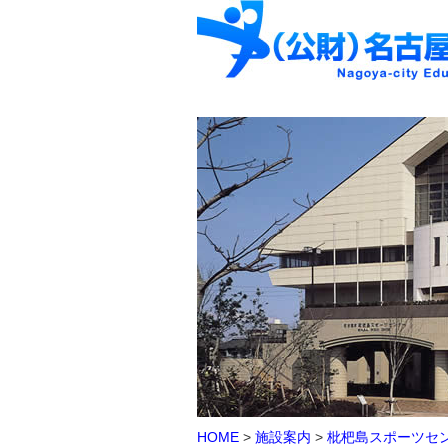
HOME
>
施設案内
>
枇杷島スポーツセ