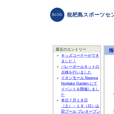
枇杷島スポーツセ
最近のエントリー
指
キッズコーナーができ
ました！
バレーボールネットの
点検を行いました
イオンモール Nagoya
Noritake Garden にて
イベントを開催しまし
た
本日７月１８日
（土）・１９（日）山
田プール プレオープン