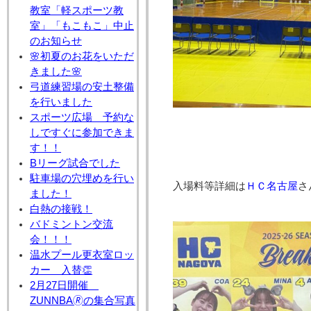
教室「軽スポーツ教
室」「もこもこ」中止
のお知らせ
🌸初夏のお花をいただ
きました🌸
弓道練習場の安土整備
を行いました
スポーツ広場 予約な
しですぐに参加できま
す！！
Bリーグ試合でした
駐車場の穴埋めを行い
入場料等詳細は
ＨＣ名古屋
さ
ました！
白熱の接戦！
バドミントン交流
会！！！
温水プール更衣室ロッ
カー 入替👏
2月27日開催
ZUNNBA🄬の集合写真