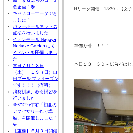
🐝「まるはちの日」記
念企画！🐝
Hリーグ開催 13:30～【女
キッズコーナーができ
ました！
バレーボールネットの
点検を行いました
イオンモール Nagoya
準備万端！！！！
Noritake Garden にて
イベントを開催しまし
た
本日１３：３０～試合がはじまり
本日７月１８日
（土）・１９（日）山
田プール プレオープン
です！！！（有料）
消防訓練、救命講習を
行いました
💎6/12㈮午前「初夏の
アクセサリー作り講
座」を開催しました！
💎
【重要】６月３日開催