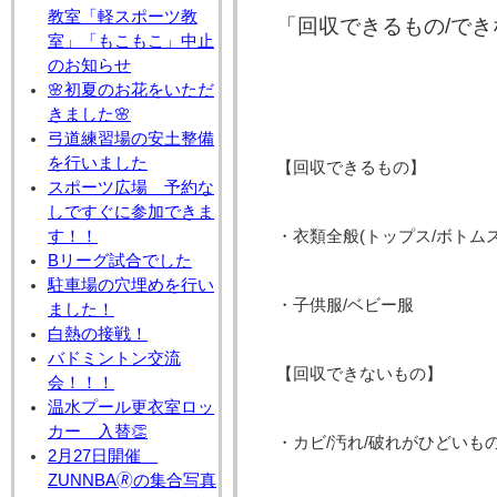
教室「軽スポーツ教
「回収できるもの/で
室」「もこもこ」中止
のお知らせ
🌸初夏のお花をいただ
きました🌸
弓道練習場の安土整備
を行いました
【回収できるもの】
スポーツ広場 予約な
しですぐに参加できま
す！！
・衣類全般(トップス/ボトムス
Bリーグ試合でした
駐車場の穴埋めを行い
・子供服/ベビー服
ました！
白熱の接戦！
バドミントン交流
【回収できないもの】
会！！！
温水プール更衣室ロッ
カー 入替👏
・カビ/汚れ/破れがひどいも
2月27日開催
ZUNNBA🄬の集合写真