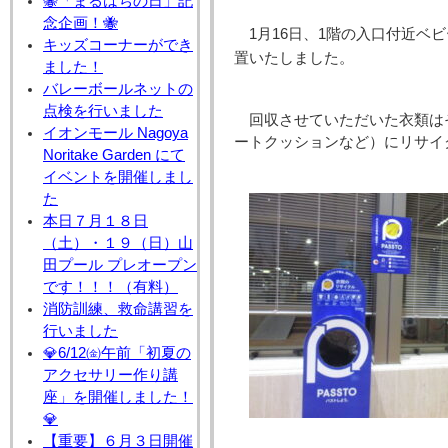
🐝「まるはちの日」記
念企画！🐝
1月16日、1階の入口付近ベ
キッズコーナーができ
置いたしました。
ました！
バレーボールネットの
点検を行いました
回収させていただいた衣類は
イオンモール Nagoya
ートクッションなど）にリサイ
Noritake Garden にて
イベントを開催しまし
た
本日７月１８日
（土）・１９（日）山
田プール プレオープン
です！！！（有料）
消防訓練、救命講習を
行いました
💎6/12㈮午前「初夏の
アクセサリー作り講
座」を開催しました！
💎
【重要】６月３日開催