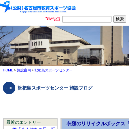
HOME
>
施設案内
>
枇杷島スポーツセンター
枇杷島スポーツセンター 施設ブログ
最近のエントリー
衣類のリサイクルボックス「P