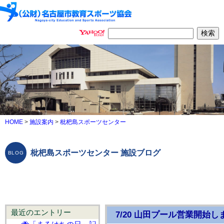
HOME
>
施設案内
>
枇杷島スポーツセンター
枇杷島スポーツセンター 施設ブログ
最近のエントリー
7/20 山田プール営業開始し