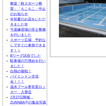
教室「軽スポーツ教
室」「もこもこ」中止
のお知らせ
🌸初夏のお花をいただ
きました🌸
弓道練習場の安土整備
を行いました
スポーツ広場 予約な
しですぐに参加できま
す！！
Bリーグ試合でした
駐車場の穴埋めを行い
ました！
白熱の接戦！
バドミントン交流
会！！！
温水プール更衣室ロッ
カー 入替👏
2月27日開催
ZUNNBA🄬の集合写真