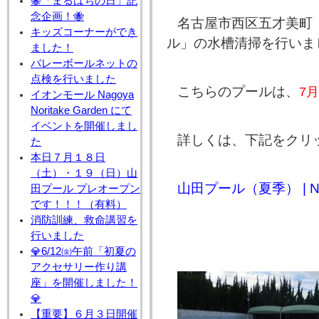
🐝「まるはちの日」記
念企画！🐝
名古屋市西区五才美町
キッズコーナーができ
ル」の水槽清掃を行いま
ました！
バレーボールネットの
点検を行いました
こちらのプールは、
7
イオンモール Nagoya
Noritake Garden にて
イベントを開催しまし
詳しくは、下記をクリ
た
本日７月１８日
（土）・１９（日）山
山田プール（夏季） | N
田プール プレオープン
です！！！（有料）
消防訓練、救命講習を
行いました
💎6/12㈮午前「初夏の
アクセサリー作り講
座」を開催しました！
💎
【重要】６月３日開催