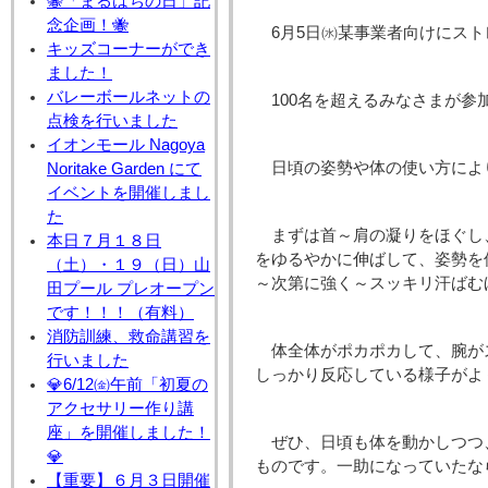
🐝「まるはちの日」記
念企画！🐝
6月5日㈬某事業者向けにス
キッズコーナーができ
ました！
バレーボールネットの
100名を超えるみなさまが参
点検を行いました
イオンモール Nagoya
日頃の姿勢や体の使い方によ
Noritake Garden にて
イベントを開催しまし
た
まずは首～肩の凝りをほぐし
本日７月１８日
をゆるやかに伸ばして、姿勢を
（土）・１９（日）山
～次第に強く～スッキリ汗ばむ
田プール プレオープン
です！！！（有料）
消防訓練、救命講習を
体全体がポカポカして、腕が
行いました
しっかり反応している様子がよ
💎6/12㈮午前「初夏の
アクセサリー作り講
座」を開催しました！
ぜひ、日頃も体を動かしつつ
💎
ものです。一助になっていたな
【重要】６月３日開催