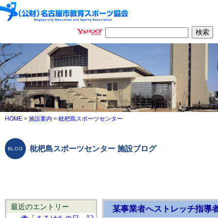
HOME
>
施設案内
>
枇杷島スポーツセンター
枇杷島スポーツセンター 施設ブログ
最近のエントリー
某事業者へストレッチ指導