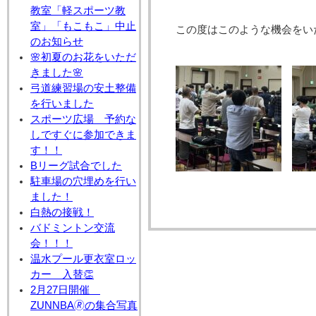
教室「軽スポーツ教
室」「もこもこ」中止
この度はこのような機会をい
のお知らせ
🌸初夏のお花をいただ
きました🌸
弓道練習場の安土整備
を行いました
スポーツ広場 予約な
しですぐに参加できま
す！！
Bリーグ試合でした
駐車場の穴埋めを行い
ました！
白熱の接戦！
バドミントン交流
会！！！
温水プール更衣室ロッ
カー 入替👏
2月27日開催
ZUNNBA🄬の集合写真