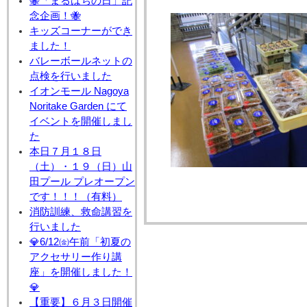
🐝「まるはちの日」記
念企画！🐝
キッズコーナーができ
ました！
バレーボールネットの
点検を行いました
イオンモール Nagoya
Noritake Garden にて
イベントを開催しまし
た
本日７月１８日
（土）・１９（日）山
田プール プレオープン
です！！！（有料）
消防訓練、救命講習を
行いました
💎6/12㈮午前「初夏の
アクセサリー作り講
座」を開催しました！
💎
【重要】６月３日開催