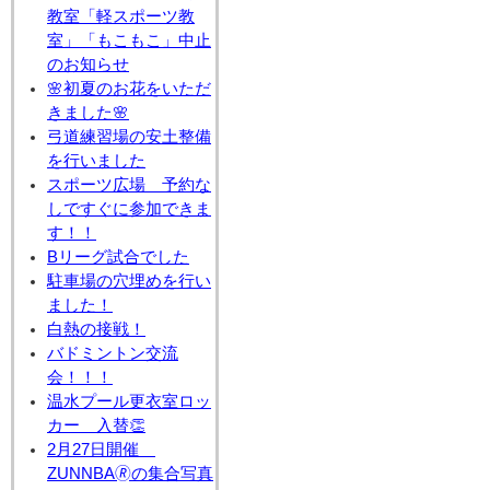
教室「軽スポーツ教
室」「もこもこ」中止
のお知らせ
🌸初夏のお花をいただ
きました🌸
弓道練習場の安土整備
を行いました
スポーツ広場 予約な
しですぐに参加できま
す！！
Bリーグ試合でした
駐車場の穴埋めを行い
ました！
白熱の接戦！
バドミントン交流
会！！！
温水プール更衣室ロッ
カー 入替👏
2月27日開催
ZUNNBA🄬の集合写真