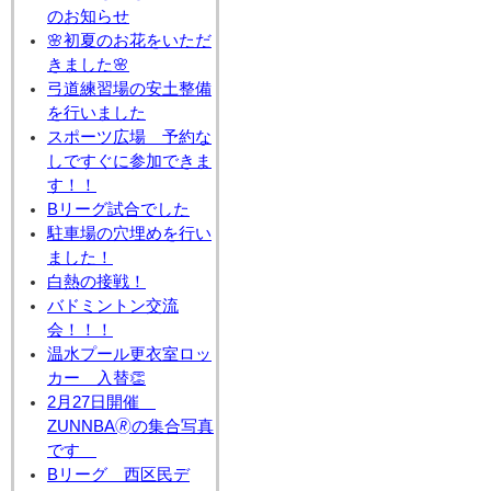
のお知らせ
🌸初夏のお花をいただ
きました🌸
弓道練習場の安土整備
を行いました
スポーツ広場 予約な
しですぐに参加できま
す！！
Bリーグ試合でした
駐車場の穴埋めを行い
ました！
白熱の接戦！
バドミントン交流
会！！！
温水プール更衣室ロッ
カー 入替👏
2月27日開催
ZUNNBA🄬の集合写真
です
Bリーグ 西区民デ