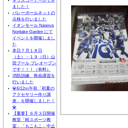
キッズコーナーができ
ました！
バレーボールネットの
点検を行いました
イオンモール Nagoya
Noritake Garden にて
イベントを開催しまし
た
本日７月１８日
（土）・１９（日）山
田プール プレオープン
です！！！（有料）
消防訓練、救命講習を
行いました
💎6/12㈮午前「初夏の
アクセサリー作り講
座」を開催しました！
💎
【重要】６月３日開催
教室「軽スポーツ教
室」「もこもこ」中止