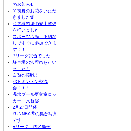
のお知らせ
🌸初夏のお花をいただ
きました🌸
弓道練習場の安土整備
を行いました
スポーツ広場 予約な
しですぐに参加できま
す！！
Bリーグ試合でした
駐車場の穴埋めを行い
ました！
白熱の接戦！
バドミントン交流
会！！！
温水プール更衣室ロッ
カー 入替👏
2月27日開催
ZUNNBA🄬の集合写真
です
Bリーグ 西区民デ