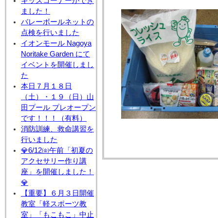
キッズコーナーができ
ました！
バレーボールネットの
点検を行いました
イオンモール Nagoya
Noritake Garden にて
イベントを開催しまし
た
本日７月１８日
（土）・１９（日）山
田プール プレオープン
です！！！（有料）
消防訓練、救命講習を
行いました
💎6/12㈮午前「初夏の
アクセサリー作り講
座」を開催しました！
💎
【重要】６月３日開催
教室「軽スポーツ教
室」「もこもこ」中止