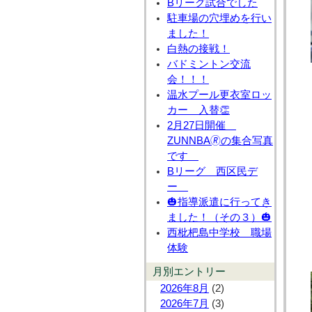
Bリーグ試合でした
駐車場の穴埋めを行い
ました！
白熱の接戦！
バドミントン交流
会！！！
温水プール更衣室ロッ
カー 入替👏
2月27日開催
ZUNNBA🄬の集合写真
です
Bリーグ 西区民デ
ー
🎃指導派遣に行ってき
ました！（その３）🎃
西枇杷島中学校 職場
体験
月別エントリー
2026年8月
(2)
2026年7月
(3)