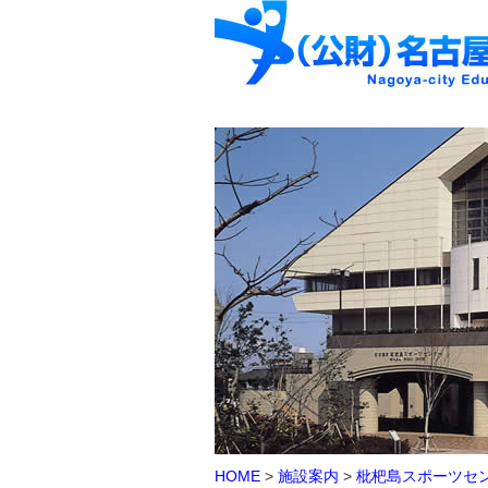
HOME
>
施設案内
>
枇杷島スポーツセ