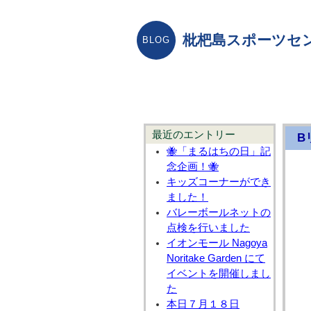
枇杷島スポーツセ
最近のエントリー
B
🐝「まるはちの日」記
念企画！🐝
キッズコーナーができ
ました！
バレーボールネットの
点検を行いました
イオンモール Nagoya
Noritake Garden にて
イベントを開催しまし
た
本日７月１８日