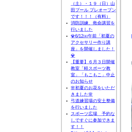
（土）・１９（日）山
田プール プレオープン
です！！！（有料）
消防訓練、救命講習を
行いました
💎6/12㈮午前「初夏の
アクセサリー作り講
座」を開催しました！
💎
【重要】６月３日開催
教室「軽スポーツ教
室」「もこもこ」中止
のお知らせ
🌸初夏のお花をいただ
きました🌸
弓道練習場の安土整備
を行いました
スポーツ広場 予約な
しですぐに参加できま
す！！