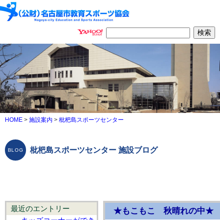
HOME
>
施設案内
>
枇杷島スポーツセンター
枇杷島スポーツセンター 施設ブログ
最近のエントリー
★もこもこ 秋晴れの中★