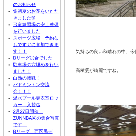
のお知らせ
🌸初夏のお花をいただ
きました🌸
弓道練習場の安土整備
を行いました
スポーツ広場 予約な
しですぐに参加できま
す！！
気持ちの良い秋晴れの中、今
Bリーグ試合でした
駐車場の穴埋めを行い
高積雲が綺麗ですね。
ました！
白熱の接戦！
バドミントン交流
会！！！
温水プール更衣室ロッ
カー 入替👏
2月27日開催
ZUNNBA🄬の集合写真
です
Bリーグ 西区民デ