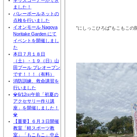
キッズコーナーができ
ました！
バレーボールネットの
点検を行いました
イオンモール Nagoya
”にしっこひろば”もこもこの
Noritake Garden にて
イベントを開催しまし
た
本日７月１８日
（土）・１９（日）山
田プール プレオープン
です！！！（有料）
消防訓練、救命講習を
行いました
💎6/12㈮午前「初夏の
アクセサリー作り講
座」を開催しました！
💎
【重要】６月３日開催
教室「軽スポーツ教
室」「もこもこ」中止