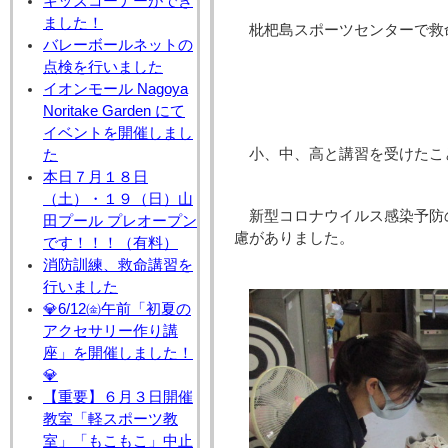
キッズコーナーができ
ました！
枇杷島スポーツセンターで救
バレーボールネットの
点検を行いました
イオンモール Nagoya
Noritake Garden にて
イベントを開催しまし
小、中、高と講習を受けたこ
た
本日７月１８日
（土）・１９（日）山
新型コロナウイルス感染予防
田プール プレオープン
慮がありました。
です！！！（有料）
消防訓練、救命講習を
行いました
💎6/12㈮午前「初夏の
アクセサリー作り講
座」を開催しました！
💎
【重要】６月３日開催
教室「軽スポーツ教
室」「もこもこ」中止