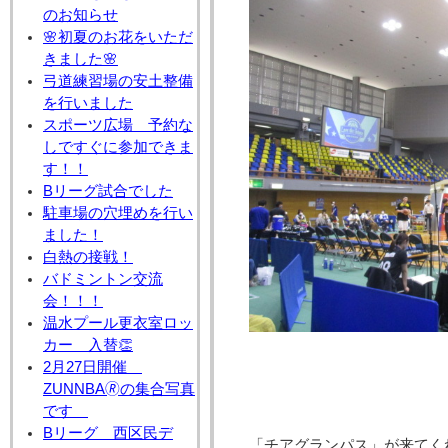
のお知らせ
🌸初夏のお花をいただ
きました🌸
弓道練習場の安土整備
を行いました
スポーツ広場 予約な
しですぐに参加できま
す！！
Bリーグ試合でした
駐車場の穴埋めを行い
ました！
白熱の接戦！
バドミントン交流
会！！！
温水プール更衣室ロッ
カー 入替👏
2月27日開催
ZUNNBA🄬の集合写真
です
Bリーグ 西区民デ
「チアグランパス」が来てく