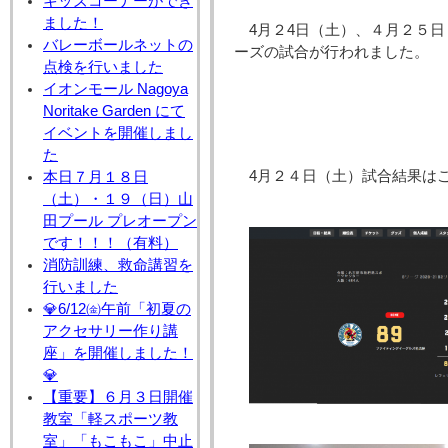
キッズコーナーができ
ました！
4月２4日（土）、４月２５
バレーボールネットの
ーズの試合が行われました。
点検を行いました
イオンモール Nagoya
Noritake Garden にて
イベントを開催しまし
た
4月２４日（土）試合結果はこ
本日７月１８日
（土）・１９（日）山
田プール プレオープン
です！！！（有料）
消防訓練、救命講習を
行いました
💎6/12㈮午前「初夏の
アクセサリー作り講
座」を開催しました！
💎
【重要】６月３日開催
教室「軽スポーツ教
室」「もこもこ」中止