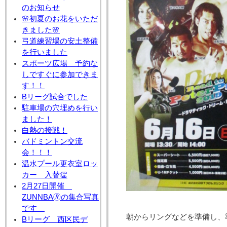
のお知らせ
🌸初夏のお花をいただ
きました🌸
弓道練習場の安土整備
を行いました
スポーツ広場 予約な
しですぐに参加できま
す！！
Bリーグ試合でした
駐車場の穴埋めを行い
ました！
白熱の接戦！
バドミントン交流
会！！！
温水プール更衣室ロッ
カー 入替👏
2月27日開催
ZUNNBA🄬の集合写真
です
朝からリングなどを準備し、
Bリーグ 西区民デ