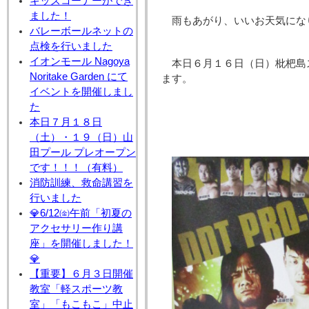
キッズコーナーができ
ました！
雨もあがり、いいお天気にな
バレーボールネットの
点検を行いました
イオンモール Nagoya
本日６月１６日（日）枇杷島
Noritake Garden にて
ます。
イベントを開催しまし
た
本日７月１８日
（土）・１９（日）山
田プール プレオープン
です！！！（有料）
消防訓練、救命講習を
行いました
💎6/12㈮午前「初夏の
アクセサリー作り講
座」を開催しました！
💎
【重要】６月３日開催
教室「軽スポーツ教
室」「もこもこ」中止