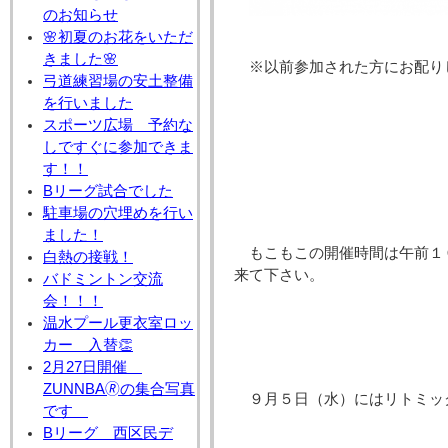
のお知らせ
🌸初夏のお花をいただ
きました🌸
※以前参加された方にお配り
弓道練習場の安土整備
を行いました
スポーツ広場 予約な
しですぐに参加できま
す！！
Bリーグ試合でした
駐車場の穴埋めを行い
ました！
もこもこの開催時間は午前１
白熱の接戦！
来て下さい。
バドミントン交流
会！！！
温水プール更衣室ロッ
カー 入替👏
2月27日開催
ZUNNBA🄬の集合写真
９月５日（水）にはリトミッ
です
Bリーグ 西区民デ