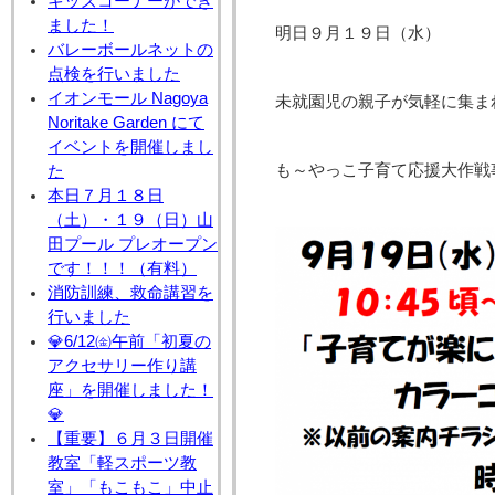
キッズコーナーができ
ました！
明日９月１９日（水）
バレーボールネットの
点検を行いました
イオンモール Nagoya
未就園児の親子が気軽に集ま
Noritake Garden にて
イベントを開催しまし
も～やっこ子育て応援大作戦
た
本日７月１８日
（土）・１９（日）山
田プール プレオープン
です！！！（有料）
消防訓練、救命講習を
行いました
💎6/12㈮午前「初夏の
アクセサリー作り講
座」を開催しました！
💎
【重要】６月３日開催
教室「軽スポーツ教
室」「もこもこ」中止