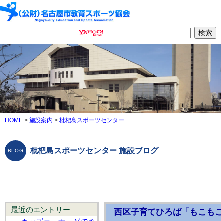
HOME
>
施設案内
>
枇杷島スポーツセンター
枇杷島スポーツセンター 施設ブログ
最近のエントリー
西区子育てひろば「もこも