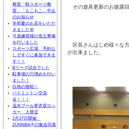
教室「軽スポーツ教
その遊具更新のお披露
室」「もこもこ」中止
のお知らせ
🌸初夏のお花をいただ
きました🌸
弓道練習場の安土整備
を行いました
区長さんはじめ様々な
スポーツ広場 予約な
が出来ました。
しですぐに参加できま
す！！
Bリーグ試合でした
駐車場の穴埋めを行い
ました！
白熱の接戦！
バドミントン交流
会！！！
温水プール更衣室ロッ
カー 入替👏
2月27日開催
ZUNNBA🄬の集合写真