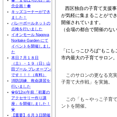
🐝「まるはちの日」記
念企画！🐝
西区独自の子育て支援事
キッズコーナーができ
が気軽に集まることがで
ました！
開催されています。
バレーボールネットの
点検を行いました
（会場の都合で開催のな
イオンモール Nagoya
Noritake Garden にて
イベントを開催しまし
「にしっこひろば’’もこ
た
市内最大の子育てサロン
本日７月１８日
（土）・１９（日）山
田プール プレオープン
このサロンの更なる充
です！！！（有料）
消防訓練、救命講習を
子育て大作戦」を実施。
行いました
💎6/12㈮午前「初夏の
アクセサリー作り講
この「も～やっこ子育て
座」を開催しました！
ントを開催。
💎
【重要】６月３日開催