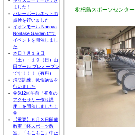
キッズコーナーができ
ました！
枇杷島スポーツセンター
バレーボールネットの
点検を行いました
イオンモール Nagoya
Noritake Garden にて
イベントを開催しまし
た
本日７月１８日
（土）・１９（日）山
田プール プレオープン
です！！！（有料）
消防訓練、救命講習を
行いました
💎6/12㈮午前「初夏の
アクセサリー作り講
座」を開催しました！
💎
【重要】６月３日開催
教室「軽スポーツ教
室」「もこもこ」中止