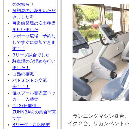
のお知らせ
🌸初夏のお花をいただ
きました🌸
弓道練習場の安土整備
を行いました
スポーツ広場 予約な
しですぐに参加できま
す！！
Bリーグ試合でした
駐車場の穴埋めを行い
ました！
白熱の接戦！
バドミントン交流
会！！！
温水プール更衣室ロッ
カー 入替👏
2月27日開催
ZUNNBA🄬の集合写真
ランニングマシン８台
です
イク２台、リカンベント
Bリーグ 西区民デ