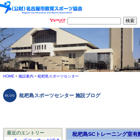
HOME
>
施設案内
>
枇杷島スポーツセンター
枇杷島スポーツセンター 施設ブログ
最近のエントリー
枇杷島SCトレーニング室有