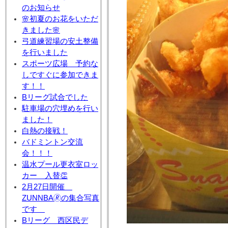
のお知らせ
🌸初夏のお花をいただ
きました🌸
弓道練習場の安土整備
を行いました
スポーツ広場 予約な
しですぐに参加できま
す！！
Bリーグ試合でした
駐車場の穴埋めを行い
ました！
白熱の接戦！
バドミントン交流
会！！！
温水プール更衣室ロッ
カー 入替👏
2月27日開催
ZUNNBA🄬の集合写真
です
Bリーグ 西区民デ