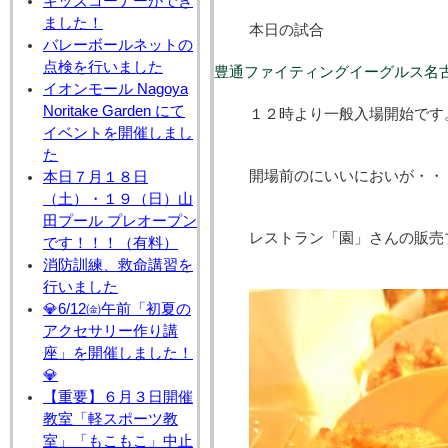
キッズコーナーができ
ました！
本日の試合
バレーボールネットの
点検を行いました
豊通ファイティングイーグルス名古屋
イオンモール Nagoya
Noritake Garden にて
１２時より一般入場開始です
イベントを開催しまし
た
開場前のにいいにおいが・・
本日７月１８日
（土）・１９（日）山
田プール プレオープン
レストラン「園」さんの販売
です！！！（有料）
消防訓練、救命講習を
行いました
💎6/12㈮午前「初夏の
アクセサリー作り講
座」を開催しました！
💎
【重要】６月３日開催
教室「軽スポーツ教
室」「もこもこ」中止