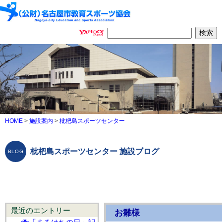
HOME
>
施設案内
>
枇杷島スポーツセンター
枇杷島スポーツセンター 施設ブログ
最近のエントリー
お雛様