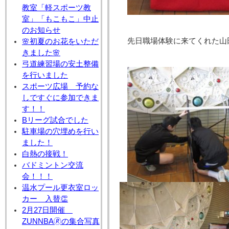
教室「軽スポーツ教
室」「もこもこ」中止
のお知らせ
先日職場体験に来てくれた山
🌸初夏のお花をいただ
きました🌸
弓道練習場の安土整備
を行いました
スポーツ広場 予約な
しですぐに参加できま
す！！
Bリーグ試合でした
駐車場の穴埋めを行い
ました！
白熱の接戦！
バドミントン交流
会！！！
温水プール更衣室ロッ
カー 入替👏
2月27日開催
ZUNNBA🄬の集合写真