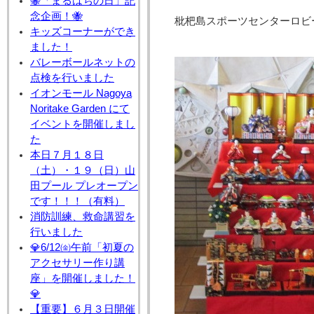
🐝「まるはちの日」記
念企画！🐝
枇杷島スポーツセンターロビ
キッズコーナーができ
ました！
バレーボールネットの
点検を行いました
イオンモール Nagoya
Noritake Garden にて
イベントを開催しまし
た
本日７月１８日
（土）・１９（日）山
田プール プレオープン
です！！！（有料）
消防訓練、救命講習を
行いました
💎6/12㈮午前「初夏の
アクセサリー作り講
座」を開催しました！
💎
【重要】６月３日開催