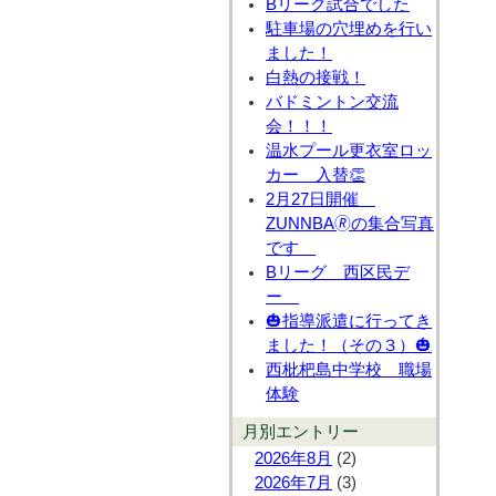
Bリーグ試合でした
駐車場の穴埋めを行い
ました！
白熱の接戦！
バドミントン交流
会！！！
温水プール更衣室ロッ
カー 入替👏
2月27日開催
ZUNNBA🄬の集合写真
です
Bリーグ 西区民デ
ー
🎃指導派遣に行ってき
ました！（その３）🎃
西枇杷島中学校 職場
体験
月別エントリー
2026年8月
(2)
2026年7月
(3)