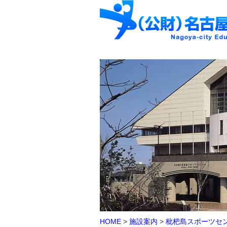
HOME
>
施設案内
>
枇杷島スポーツセ