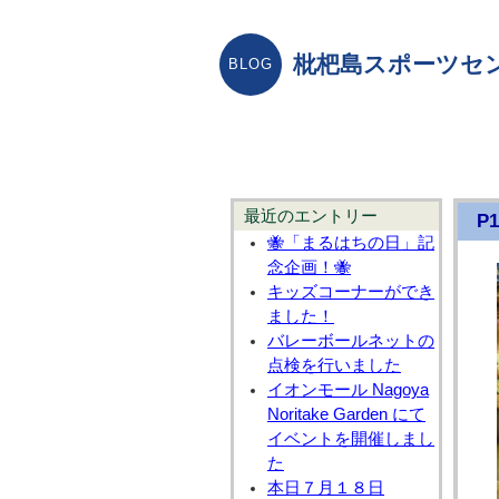
枇杷島スポーツセ
最近のエントリー
P1
🐝「まるはちの日」記
念企画！🐝
キッズコーナーができ
ました！
バレーボールネットの
点検を行いました
イオンモール Nagoya
Noritake Garden にて
イベントを開催しまし
た
本日７月１８日