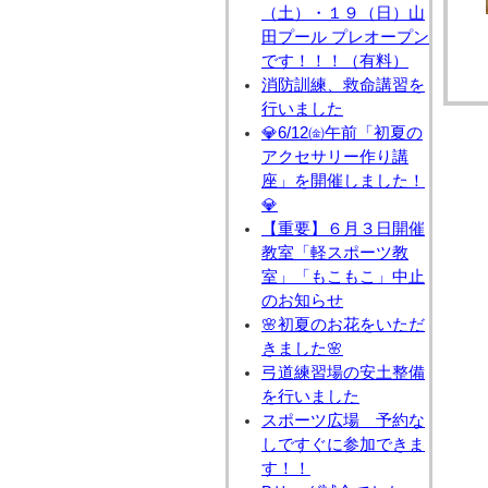
（土）・１９（日）山
田プール プレオープン
です！！！（有料）
消防訓練、救命講習を
行いました
💎6/12㈮午前「初夏の
アクセサリー作り講
座」を開催しました！
💎
【重要】６月３日開催
教室「軽スポーツ教
室」「もこもこ」中止
のお知らせ
🌸初夏のお花をいただ
きました🌸
弓道練習場の安土整備
を行いました
スポーツ広場 予約な
しですぐに参加できま
す！！