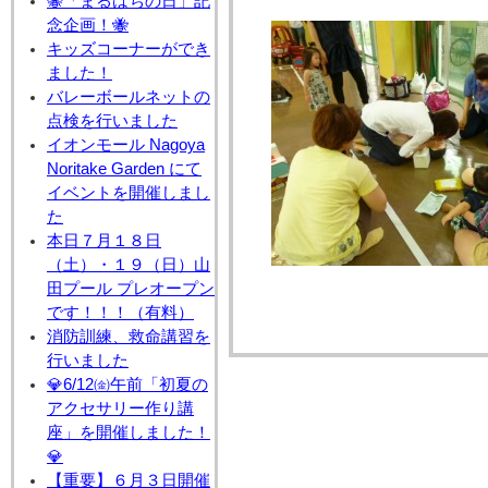
🐝「まるはちの日」記
念企画！🐝
キッズコーナーができ
ました！
バレーボールネットの
点検を行いました
イオンモール Nagoya
Noritake Garden にて
イベントを開催しまし
た
本日７月１８日
（土）・１９（日）山
田プール プレオープン
です！！！（有料）
消防訓練、救命講習を
行いました
💎6/12㈮午前「初夏の
アクセサリー作り講
座」を開催しました！
💎
【重要】６月３日開催