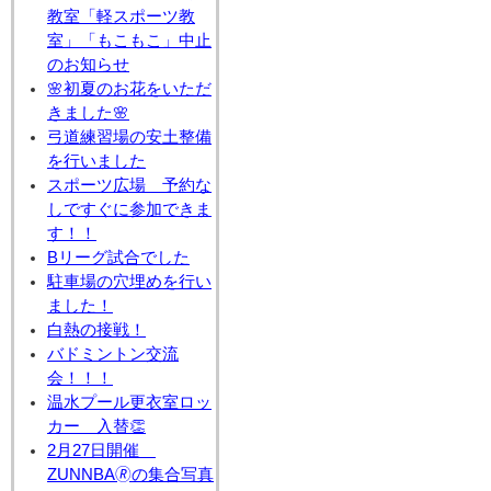
教室「軽スポーツ教
室」「もこもこ」中止
のお知らせ
🌸初夏のお花をいただ
きました🌸
弓道練習場の安土整備
を行いました
スポーツ広場 予約な
しですぐに参加できま
す！！
Bリーグ試合でした
駐車場の穴埋めを行い
ました！
白熱の接戦！
バドミントン交流
会！！！
温水プール更衣室ロッ
カー 入替👏
2月27日開催
ZUNNBA🄬の集合写真