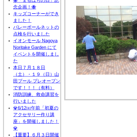
🐝「まるはちの日」記
念企画！🐝
キッズコーナーができ
ました！
バレーボールネットの
点検を行いました
イオンモール Nagoya
Noritake Garden にて
イベントを開催しまし
た
本日７月１８日
（土）・１９（日）山
田プール プレオープン
です！！！（有料）
消防訓練、救命講習を
行いました
💎6/12㈮午前「初夏の
アクセサリー作り講
座」を開催しました！
💎
【重要】６月３日開催