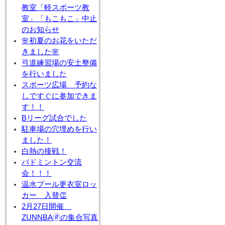
教室「軽スポーツ教
室」「もこもこ」中止
のお知らせ
🌸初夏のお花をいただ
きました🌸
弓道練習場の安土整備
を行いました
スポーツ広場 予約な
しですぐに参加できま
す！！
Bリーグ試合でした
駐車場の穴埋めを行い
ました！
白熱の接戦！
バドミントン交流
会！！！
温水プール更衣室ロッ
カー 入替👏
2月27日開催
ZUNNBA🄬の集合写真