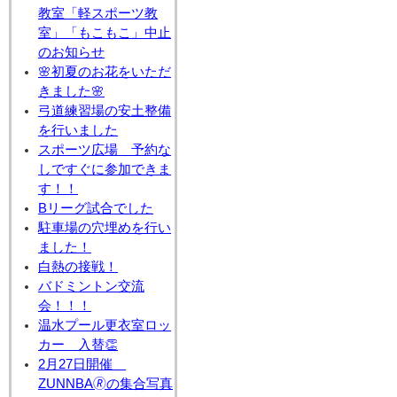
教室「軽スポーツ教
室」「もこもこ」中止
のお知らせ
🌸初夏のお花をいただ
きました🌸
弓道練習場の安土整備
を行いました
スポーツ広場 予約な
しですぐに参加できま
す！！
Bリーグ試合でした
駐車場の穴埋めを行い
ました！
白熱の接戦！
バドミントン交流
会！！！
温水プール更衣室ロッ
カー 入替👏
2月27日開催
ZUNNBA🄬の集合写真