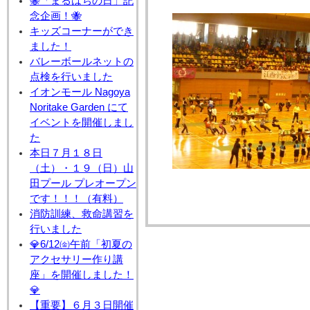
🐝「まるはちの日」記
念企画！🐝
キッズコーナーができ
ました！
バレーボールネットの
点検を行いました
イオンモール Nagoya
Noritake Garden にて
イベントを開催しまし
た
本日７月１８日
（土）・１９（日）山
田プール プレオープン
です！！！（有料）
消防訓練、救命講習を
行いました
💎6/12㈮午前「初夏の
アクセサリー作り講
座」を開催しました！
💎
【重要】６月３日開催