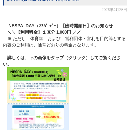
2026年4月25日
NESPA DAY（
ﾈｽﾊﾟ ﾃﾞｰ）【臨時開館日】のお知らせ
＼
＼
【
利用料金
】
１
区分
1,000
円
／
／
※ ただし、体育室 および 営利団体・営利を目的等とする
内容のご利用は、通常どおりの料金となります。
詳しくは、下の画像をタップ（クリック）してご覧くださ
い。