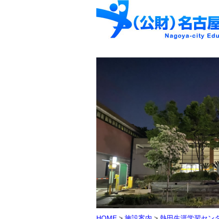
HOME
>
施設案内
>
熱田生涯学習セン