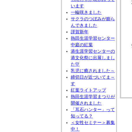
います
一輪咲きました
サクラのつぼみが膨ら
んできました
謹賀新年
熱田生涯学習センター
中庭の紅葉
港生涯学習センターの
港文化祭に出展しまし
た💛
乳児に癒されました～
締切日が近づいてま～
す
紅葉ライトアップ
熱田生涯学習まつりが
開催されました
「耳石ハンター」って
知ってる？
＜女性セミナー＞募集
中！