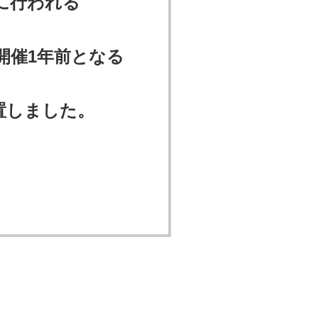
心に行われる
開催1年前となる
置しました。