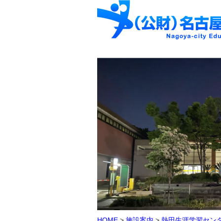
HOME
>
施設案内
>
熱田生涯学習セン