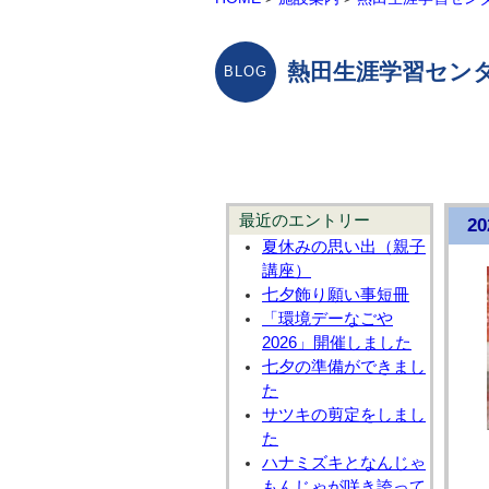
熱田生涯学習センタ
最近のエントリー
2
夏休みの思い出（親子
講座）
七夕飾り願い事短冊
「環境デーなごや
2026」開催しました
七夕の準備ができまし
た
サツキの剪定をしまし
た
ハナミズキとなんじゃ
もんじゃが咲き誇って