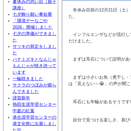
夏休みの思い出（親子
講座）
冬休み目前の12月21日（
七夕飾り願い事短冊
た。
「環境デーなごや
2026」開催しました
七夕の準備ができまし
インフルエンザなどが流行し
た
だけました。
サツキの剪定をしまし
た
まずは耳石について説明があ
ハナミズキとなんじゃ
もんじゃが咲き誇って
います
まずは小さいお魚（煮干し・
一輪咲きました
は「見えない～😭」の声が聞こ
サクラのつぼみが膨ら
んできました
謹賀新年
耳石にも年輪があるそうです
熱田生涯学習センター
中庭の紅葉
港生涯学習センターの
自分で見つける楽しさ、喜び
港文化祭に出展しまし
た💛