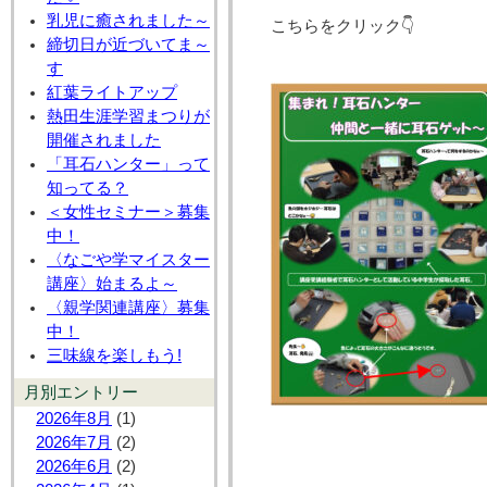
乳児に癒されました～
こちらをクリック👇
締切日が近づいてま～
す
紅葉ライトアップ
熱田生涯学習まつりが
開催されました
「耳石ハンター」って
知ってる？
＜女性セミナー＞募集
中！
〈なごや学マイスター
講座〉始まるよ～
〈親学関連講座〉募集
中！
三味線を楽しもう!
月別エントリー
2026年8月
(1)
2026年7月
(2)
2026年6月
(2)