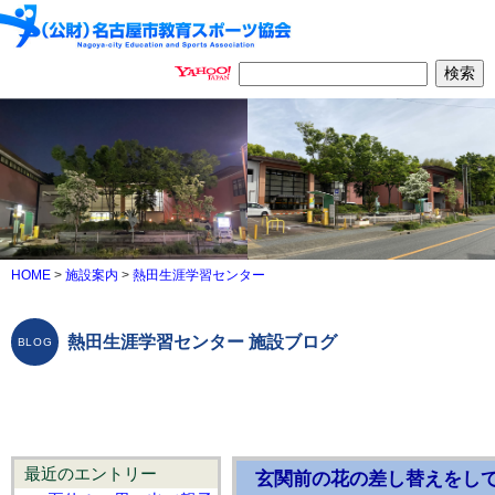
HOME
>
施設案内
>
熱田生涯学習センター
熱田生涯学習センター 施設ブログ
最近のエントリー
玄関前の花の差し替えをし