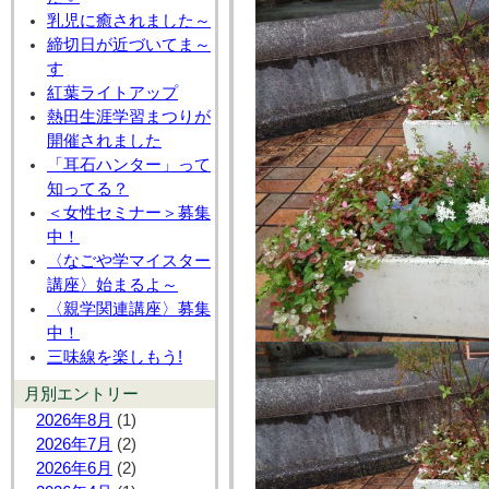
乳児に癒されました～
締切日が近づいてま～
す
紅葉ライトアップ
熱田生涯学習まつりが
開催されました
「耳石ハンター」って
知ってる？
＜女性セミナー＞募集
中！
〈なごや学マイスター
講座〉始まるよ～
〈親学関連講座〉募集
中！
三味線を楽しもう!
月別エントリー
2026年8月
(1)
2026年7月
(2)
2026年6月
(2)