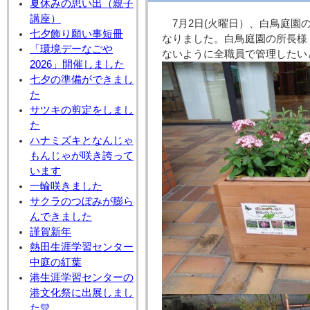
夏休みの思い出（親子
講座）
7月2日(火曜日）、白鳥庭
七夕飾り願い事短冊
なりました。白鳥庭園の所長様
「環境デーなごや
ないように全職員で管理したい
2026」開催しました
七夕の準備ができまし
た
サツキの剪定をしまし
た
ハナミズキとなんじゃ
もんじゃが咲き誇って
います
一輪咲きました
サクラのつぼみが膨ら
んできました
謹賀新年
熱田生涯学習センター
中庭の紅葉
港生涯学習センターの
港文化祭に出展しまし
た💛