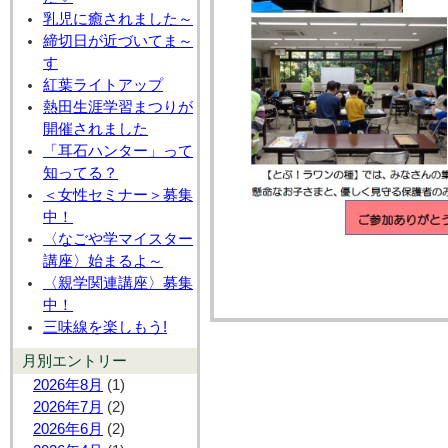
乳児に癒されました～
締切日が近づいてま～
す
紅葉ライトアップ
熱田生涯学習まつりが
開催されました
「耳石ハンター」って
知ってる？
＜女性セミナー＞募集
中！
〈なごや学マイスター
講座〉始まるよ～
〈親学関連講座〉募集
中！
三味線を楽しもう!
月別エントリー
2026年8月
(1)
2026年7月
(2)
2026年6月
(2)