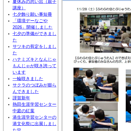
夏休みの思い出（親子
講座）
七夕飾り願い事短冊
「環境デーなごや
2026」開催しました
七夕の準備ができまし
た
サツキの剪定をしまし
た
ハナミズキとなんじゃ
もんじゃが咲き誇って
います
一輪咲きました
サクラのつぼみが膨ら
んできました
謹賀新年
熱田生涯学習センター
中庭の紅葉
港生涯学習センターの
港文化祭に出展しまし
た💛