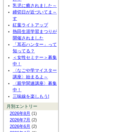
乳児に癒されました～
締切日が近づいてま～
す
紅葉ライトアップ
熱田生涯学習まつりが
開催されました
「耳石ハンター」って
知ってる？
＜女性セミナー＞募集
中！
〈なごや学マイスター
講座〉始まるよ～
〈親学関連講座〉募集
中！
三味線を楽しもう!
月別エントリー
2026年8月
(1)
2026年7月
(2)
2026年6月
(2)