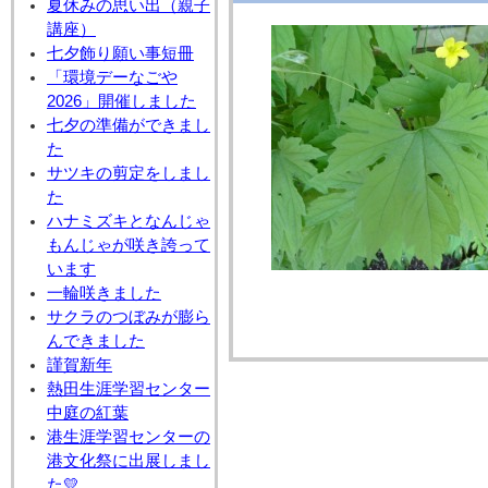
夏休みの思い出（親子
講座）
七夕飾り願い事短冊
「環境デーなごや
2026」開催しました
七夕の準備ができまし
た
サツキの剪定をしまし
た
ハナミズキとなんじゃ
もんじゃが咲き誇って
います
一輪咲きました
サクラのつぼみが膨ら
んできました
謹賀新年
熱田生涯学習センター
中庭の紅葉
港生涯学習センターの
港文化祭に出展しまし
た💛