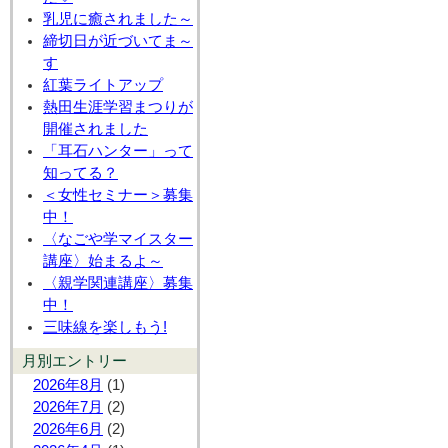
乳児に癒されました～
締切日が近づいてま～
す
紅葉ライトアップ
熱田生涯学習まつりが
開催されました
「耳石ハンター」って
知ってる？
＜女性セミナー＞募集
中！
〈なごや学マイスター
講座〉始まるよ～
〈親学関連講座〉募集
中！
三味線を楽しもう!
月別エントリー
2026年8月
(1)
2026年7月
(2)
2026年6月
(2)