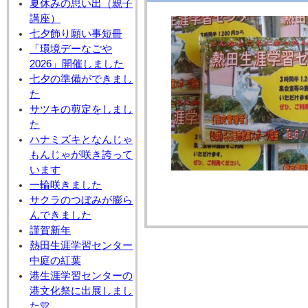
夏休みの思い出（親子
講座）
七夕飾り願い事短冊
「環境デーなごや
2026」開催しました
七夕の準備ができまし
た
サツキの剪定をしまし
た
ハナミズキとなんじゃ
もんじゃが咲き誇って
います
一輪咲きました
サクラのつぼみが膨ら
んできました
謹賀新年
熱田生涯学習センター
中庭の紅葉
港生涯学習センターの
港文化祭に出展しまし
た💛