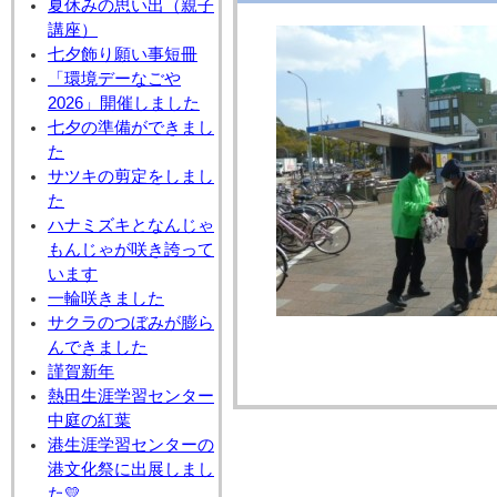
夏休みの思い出（親子
講座）
七夕飾り願い事短冊
「環境デーなごや
2026」開催しました
七夕の準備ができまし
た
サツキの剪定をしまし
た
ハナミズキとなんじゃ
もんじゃが咲き誇って
います
一輪咲きました
サクラのつぼみが膨ら
んできました
謹賀新年
熱田生涯学習センター
中庭の紅葉
港生涯学習センターの
港文化祭に出展しまし
た💛