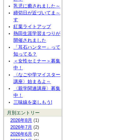
乳児に癒されました～
締切日が近づいてま～
す
紅葉ライトアップ
熱田生涯学習まつりが
開催されました
「耳石ハンター」って
知ってる？
＜女性セミナー＞募集
中！
〈なごや学マイスター
講座〉始まるよ～
〈親学関連講座〉募集
中！
三味線を楽しもう!
月別エントリー
2026年8月
(1)
2026年7月
(2)
2026年6月
(2)